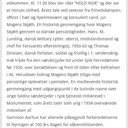
velkommen. Kl. 11.00 blev der råbt ”HOLD INDE” og der var
et minuts stilhed. Årets tale ved veteran fra frihedskampen;
officer i hær og hjemmeværn og konsulent cand. jur.
Mogens Skjøth. En historisk gennemgang hvor Mogens
Skjøth gennem to danske personligheder, Hans. M.
Lunding, dansk Military rytter, oberst, modstandsmand og
chef for Forsvarets efteretningstj. 1950-63 og Thomas
Dinesen, dansk forfatter, soldat og frivillig i 1. verdenskrig,
trak tråde fra den sønderjyske tid under tysk herredømme
før 1920, over besættelsen og frem til tiden efter befrielsen
i 45. Herudover bidrog Mogens Skjøth tillige med
personlige oplevelser i perioden. En medlevende historisk
gennemgang med udgangspunkt i de tusinde navne over
unge faldne sønderjyder i tysk tjeneste indskrevet i
Monumentet, som årets taler som ung i 1934 overværede
indvielsen af.
Garnison Aarhus har allerede påbegyndt forberedelserne
til fejringen af 100 års dagen for våbenstilstanden.